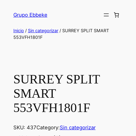
Saltar
al
Grupo Ebbeke
contenido
Inicio
/
Sin categorizar
/ SURREY SPLIT SMART
553VFH1801F
SURREY SPLIT
SMART
553VFH1801F
SKU:
437
Category:
Sin categorizar