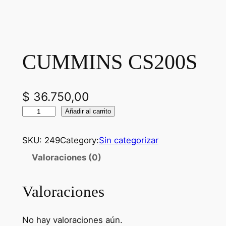
CUMMINS CS200S
$
36.750,00
C
Añadir al carrito
U
M
SKU:
249
Category:
Sin categorizar
M
Valoraciones (0)
I
N
Valoraciones
S
C
S
No hay valoraciones aún.