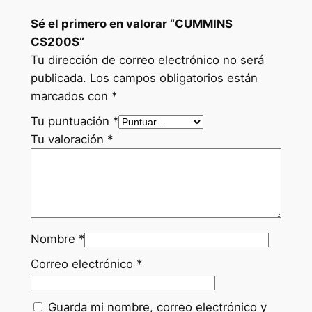
2
Sé el primero en valorar “CUMMINS
0
CS200S”
0
Tu dirección de correo electrónico no será
S
publicada.
Los campos obligatorios están
c
marcados con
*
a
n
Tu puntuación
*
t
Tu valoración
*
i
d
a
d
Nombre
*
Correo electrónico
*
Guarda mi nombre, correo electrónico y