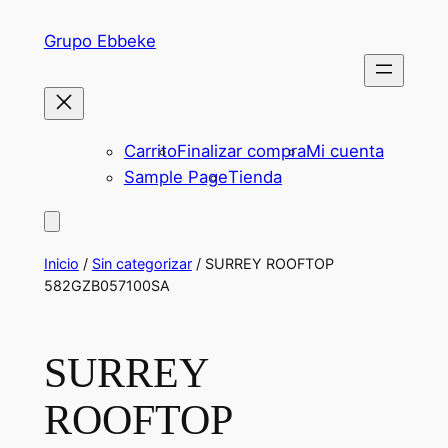
Saltar
Grupo Ebbeke
al
contenido
Carrito
Finalizar compra
Mi cuenta
Sample Page
Tienda
Inicio
/
Sin categorizar
/ SURREY ROOFTOP
582GZB057100SA
SURREY
ROOFTOP