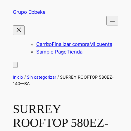
Saltar
Grupo Ebbeke
al
contenido
Carrito
Finalizar compra
Mi cuenta
Sample Page
Tienda
Inicio
/
Sin categorizar
/ SURREY ROOFTOP 580EZ-
140—SA
SURREY
ROOFTOP 580EZ-