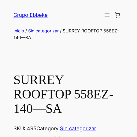
Saltar
al
Grupo Ebbeke
contenido
Inicio
/
Sin categorizar
/ SURREY ROOFTOP 558EZ-
140—SA
SURREY
ROOFTOP 558EZ-
140—SA
SKU:
495
Category:
Sin categorizar