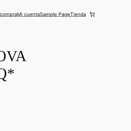
r compra
Mi cuenta
Sample Page
Tienda
OVA
Q*