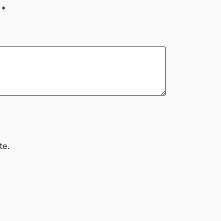
n
*
te.