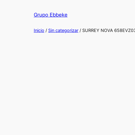
Saltar
al
Grupo Ebbeke
contenido
Inicio
/
Sin categorizar
/ SURREY NOVA 658EVZ0