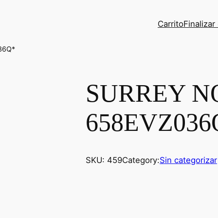
Carrito
Finaliza
36Q*
SURREY N
658EVZ036
SKU:
459
Category:
Sin categorizar