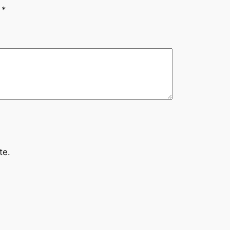
n
*
te.