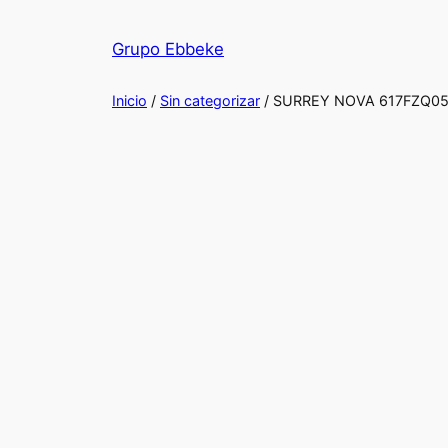
Saltar
al
Grupo Ebbeke
contenido
Inicio
/
Sin categorizar
/ SURREY NOVA 617FZQ0