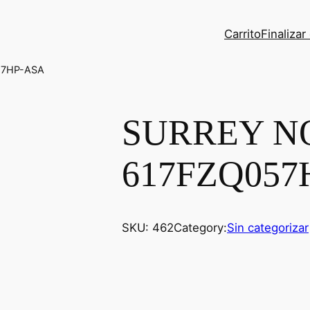
Carrito
Finaliza
57HP-ASA
SURREY N
617FZQ057
SKU:
462
Category:
Sin categorizar