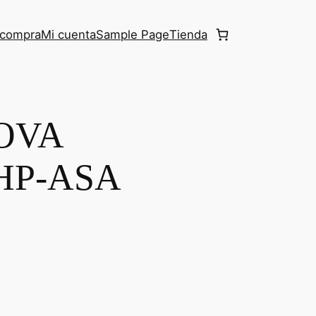
r compra
Mi cuenta
Sample Page
Tienda
OVA
HP-ASA