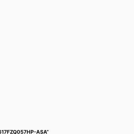
A 617FZQ057HP-ASA”