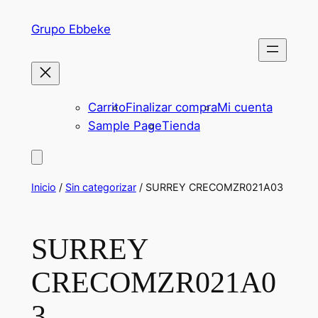
Saltar
Grupo Ebbeke
al
contenido
Carrito
Finalizar compra
Mi cuenta
Sample Page
Tienda
Inicio
/
Sin categorizar
/ SURREY CRECOMZR021A03
SURREY
CRECOMZR021A0
3