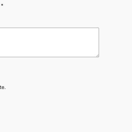
n
*
te.