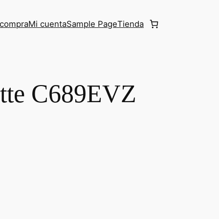
r compra
Mi cuenta
Sample Page
Tienda
ette C689EVZ