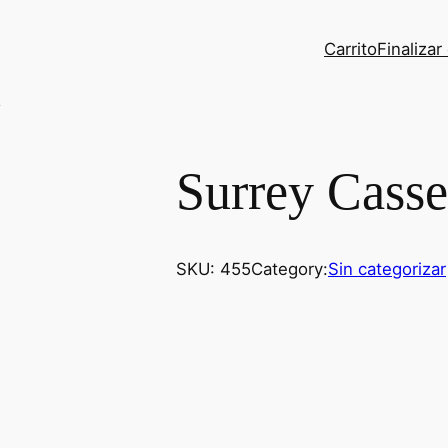
Carrito
Finaliza
Z
Surrey Cass
SKU:
455
Category:
Sin categorizar