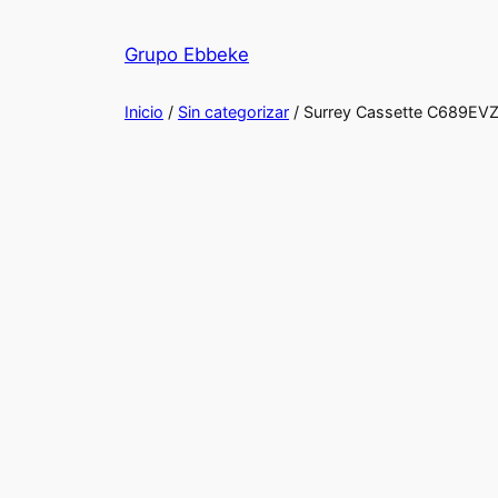
Saltar
al
Grupo Ebbeke
contenido
Inicio
/
Sin categorizar
/ Surrey Cassette C689EV