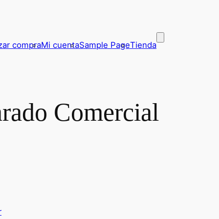
izar compra
Mi cuenta
Sample Page
Tienda
arado Comercial
r