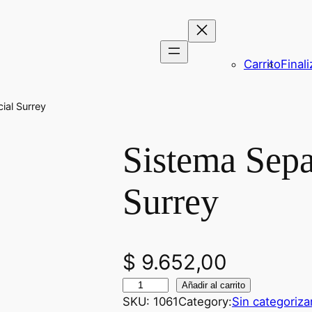
Carrito
Final
ial Surrey
Sistema Sep
Surrey
$
9.652,00
S
Añadir al carrito
SKU:
1061
Category:
Sin categoriza
i