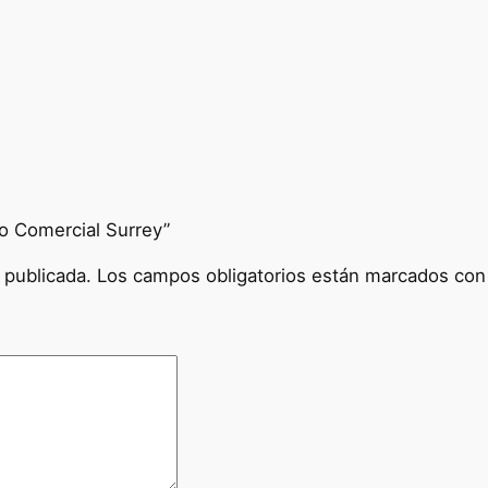
s
t
e
m
a
S
e
p
do Comercial Surrey”
a
r
 publicada.
Los campos obligatorios están marcados co
a
d
o
C
o
m
e