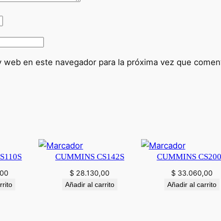
r
c
i
a
l
y web en este navegador para la próxima vez que comen
S
u
r
r
e
y
c
S110S
CUMMINS CS142S
CUMMINS CS20
a
n
,00
$
28.130,00
$
33.060,00
t
rrito
Añadir al carrito
Añadir al carrito
i
d