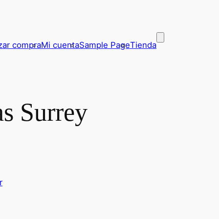
izar compra
Mi cuenta
Sample Page
Tienda
s Surrey
r