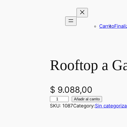
Carrito
Final
Rooftop a Ga
$
9.088,00
R
Añadir al carrito
SKU:
1087
Category:
Sin categoriza
o
o
f