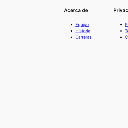
Acerca de
Priva
Equipo
P
Historia
T
Carreras
C