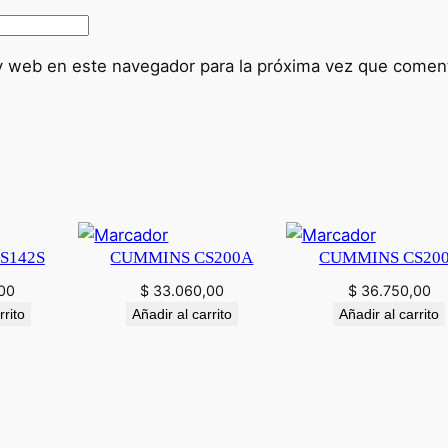
i
d
a
y web en este navegador para la próxima vez que comen
d
S142S
CUMMINS CS200A
CUMMINS CS20
00
$
33.060,00
$
36.750,00
rrito
Añadir al carrito
Añadir al carrito