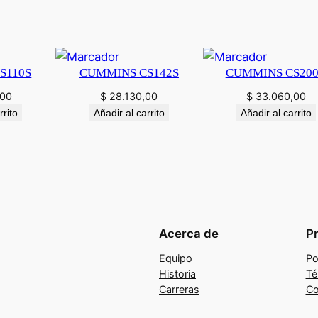
S110S
CUMMINS CS142S
CUMMINS CS20
,00
$
28.130,00
$
33.060,00
rrito
Añadir al carrito
Añadir al carrito
Acerca de
P
Equipo
Po
Historia
Té
Carreras
Co