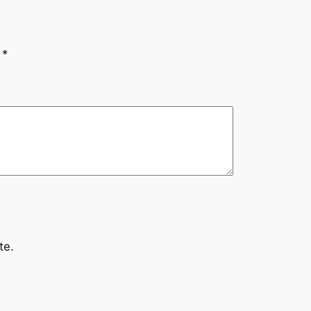
n
*
te.