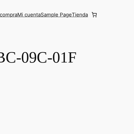
r compra
Mi cuenta
Sample Page
Tienda
C-09C-01F