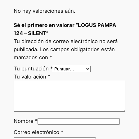
M
P
No hay valoraciones aún.
A
Sé el primero en valorar “LOGUS PAMPA
1
124 – SILENT”
2
Tu dirección de correo electrónico no será
4
publicada.
Los campos obligatorios están
–
marcados con
*
S
I
Tu puntuación
*
L
Tu valoración
*
E
N
T
c
a
Nombre
*
n
t
Correo electrónico
*
i