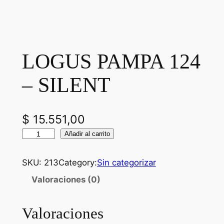
LOGUS PAMPA 124
– SILENT
$
15.551,00
L
Añadir al carrito
O
G
SKU:
213
Category:
Sin categorizar
U
Valoraciones (0)
S
P
Valoraciones
A