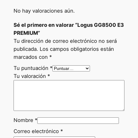
8
5
No hay valoraciones aún.
0
Sé el primero en valorar “Logus GG8500 E3
0
PREMIUM”
E
Tu dirección de correo electrónico no será
3
publicada.
Los campos obligatorios están
P
marcados con
*
R
E
Tu puntuación
*
M
Tu valoración
*
I
U
M
c
a
Nombre
*
n
t
Correo electrónico
*
i