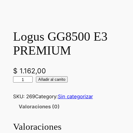
Logus GG8500 E3
PREMIUM
$
1.162,00
L
Añadir al carrito
o
g
SKU:
269
Category:
Sin categorizar
u
Valoraciones (0)
s
G
Valoraciones
G