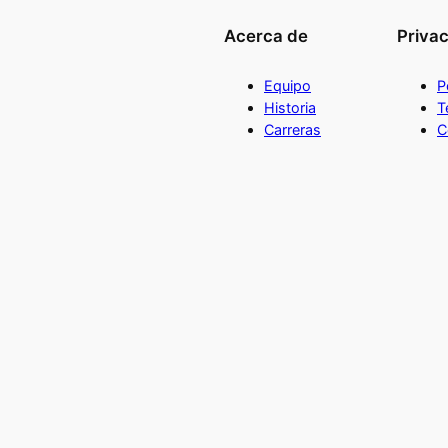
Acerca de
Priva
Equipo
P
Historia
T
Carreras
C