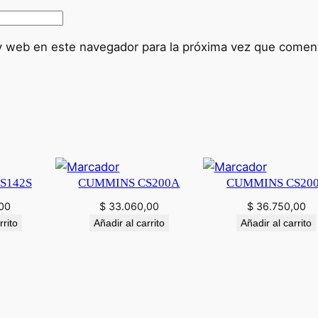
d
a
d
y web en este navegador para la próxima vez que comen
S142S
CUMMINS CS200A
CUMMINS CS20
00
$
33.060,00
$
36.750,00
rrito
Añadir al carrito
Añadir al carrito