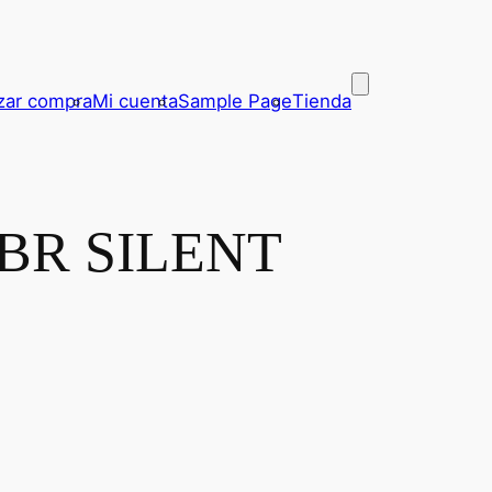
izar compra
Mi cuenta
Sample Page
Tienda
BR SILENT