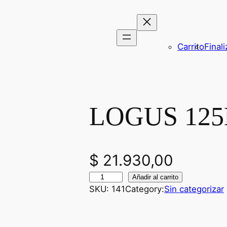
Carrito
Final
LOGUS 125
$
21.930,00
L
Añadir al carrito
SKU:
141
Category:
Sin categorizar
O
G
U