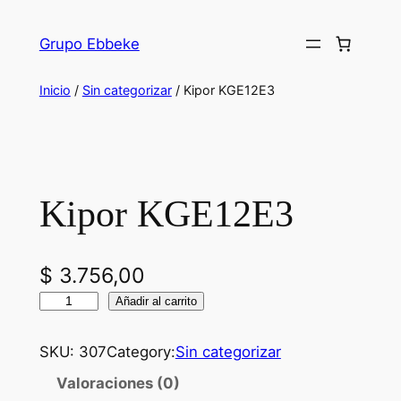
Saltar
al
Grupo Ebbeke
contenido
Inicio
/
Sin categorizar
/ Kipor KGE12E3
Kipor KGE12E3
$
3.756,00
K
Añadir al carrito
i
p
SKU:
307
Category:
Sin categorizar
o
Valoraciones (0)
r