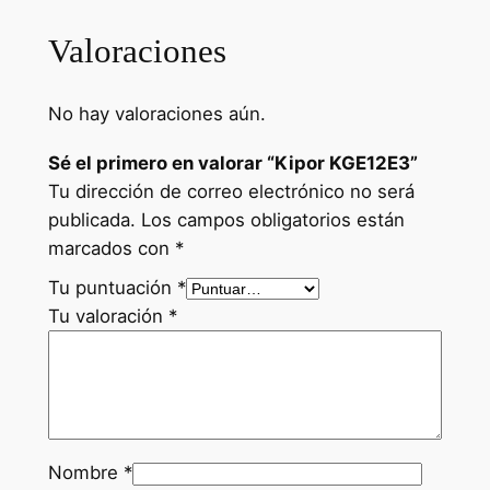
K
Valoraciones
G
E
1
No hay valoraciones aún.
2
Sé el primero en valorar “Kipor KGE12E3”
E
Tu dirección de correo electrónico no será
3
publicada.
Los campos obligatorios están
c
marcados con
*
a
n
Tu puntuación
*
t
Tu valoración
*
i
d
a
d
Nombre
*