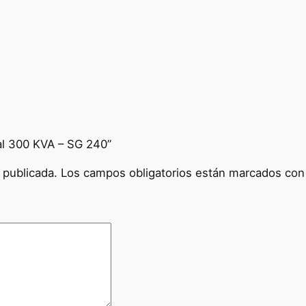
n
e
r
a
c
I
n
d
ial 300 KVA – SG 240”
u
s
 publicada.
Los campos obligatorios están marcados co
t
r
i
a
l
3
0