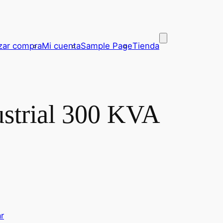
izar compra
Mi cuenta
Sample Page
Tienda
ustrial 300 KVA
ar