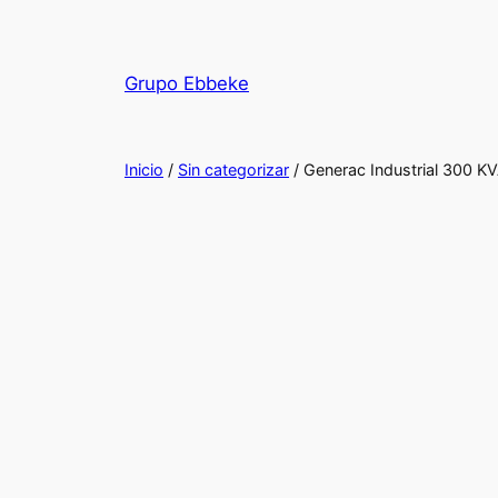
Saltar
al
contenido
Grupo Ebbeke
Inicio
/
Sin categorizar
/ Generac Industrial 300 K