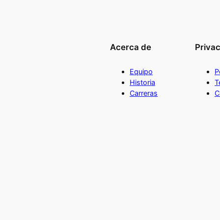
d
Acerca de
Priva
Equipo
P
Historia
T
Carreras
C