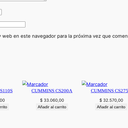
0
K
V
A
–
y web en este navegador para la próxima vez que comen
S
G
2
4
0
c
a
S110S
CUMMINS CS200A
CUMMINS CS27
n
t
,00
$
33.060,00
$
32.570,00
i
rrito
Añadir al carrito
Añadir al carrito
d
a