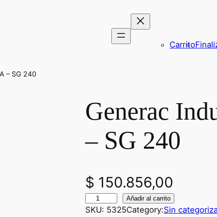
Carrito
Final
VA – SG 240
Generac Ind
– SG 240
$
150.856,00
G
Añadir al carrito
SKU:
5325
Category:
Sin categoriz
e