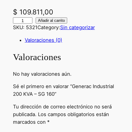
$
109.811,00
G
Añadir al carrito
SKU:
5321
Category:
Sin categorizar
e
n
Valoraciones (0)
e
r
Valoraciones
a
c
No hay valoraciones aún.
I
n
Sé el primero en valorar “Generac Industrial
d
200 KVA – SG 160”
u
s
Tu dirección de correo electrónico no será
t
publicada.
Los campos obligatorios están
r
marcados con
*
i