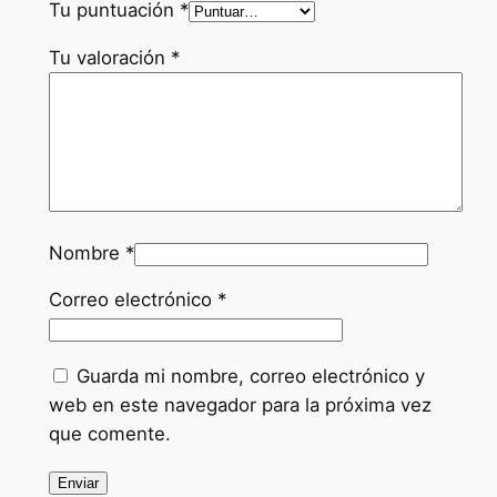
Tu puntuación
*
a
l
Tu valoración
*
2
0
0
K
V
A
–
Nombre
*
S
Correo electrónico
*
G
1
6
Guarda mi nombre, correo electrónico y
0
web en este navegador para la próxima vez
c
que comente.
a
n