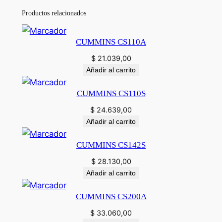
t
Productos relacionados
i
d
CUMMINS CS110A
a
d
$
21.039,00
Añadir al carrito
CUMMINS CS110S
$
24.639,00
Añadir al carrito
CUMMINS CS142S
$
28.130,00
Añadir al carrito
CUMMINS CS200A
$
33.060,00