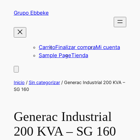
Saltar
Grupo Ebbeke
al
contenido
Carrito
Finalizar compra
Mi cuenta
Sample Page
Tienda
Inicio
/
Sin categorizar
/ Generac Industrial 200 KVA –
SG 160
Generac Industrial
200 KVA – SG 160