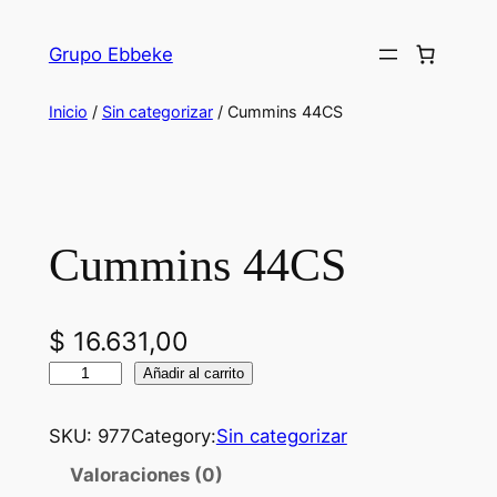
Saltar
al
Grupo Ebbeke
contenido
Inicio
/
Sin categorizar
/ Cummins 44CS
Cummins 44CS
$
16.631,00
C
Añadir al carrito
u
m
SKU:
977
Category:
Sin categorizar
m
Valoraciones (0)
i