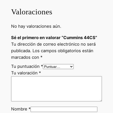
n
Valoraciones
s
4
4
No hay valoraciones aún.
C
Sé el primero en valorar “Cummins 44CS”
S
Tu dirección de correo electrónico no será
c
publicada.
Los campos obligatorios están
a
marcados con
*
n
t
Tu puntuación
*
i
Tu valoración
*
d
a
d
Nombre
*