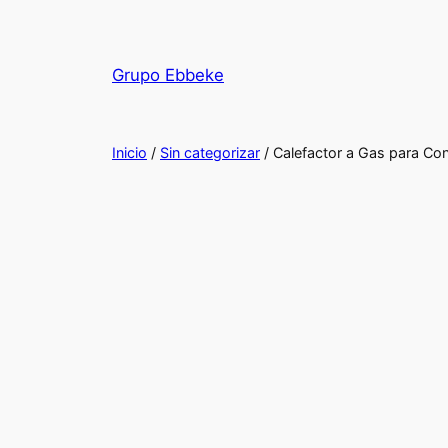
Saltar
al
contenido
Grupo Ebbeke
Inicio
/
Sin categorizar
/ Calefactor a Gas para Co