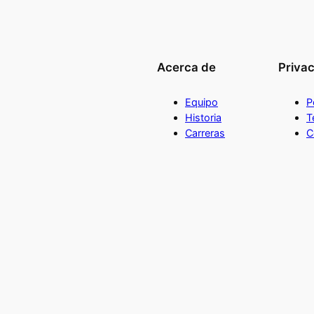
t
i
d
a
Acerca de
Priva
d
Equipo
P
Historia
T
Carreras
C