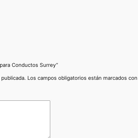
l
e
f
a
c
t
o
r
s para Conductos Surrey”
a
G
 publicada.
Los campos obligatorios están marcados co
a
s
p
a
r
a
C