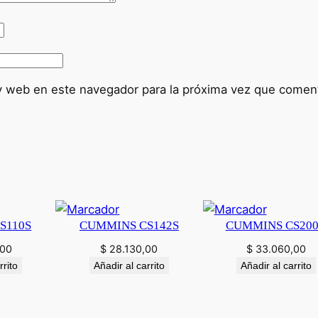
o
n
d
u
c
y web en este navegador para la próxima vez que comen
t
o
s
S
u
r
r
S110S
CUMMINS CS142S
CUMMINS CS20
e
y
,00
$
28.130,00
$
33.060,00
c
rrito
Añadir al carrito
Añadir al carrito
a
n