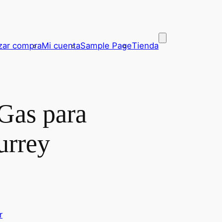
izar compra
Mi cuenta
Sample Page
Tienda
 Gas para
urrey
r