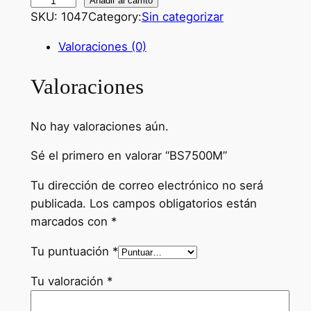
B
Añadir al carrito
SKU:
1047
Category:
Sin categorizar
S
7
Valoraciones (0)
5
0
Valoraciones
0
M
No hay valoraciones aún.
c
a
Sé el primero en valorar “BS7500M”
n
t
Tu dirección de correo electrónico no será
i
publicada.
Los campos obligatorios están
d
marcados con
*
a
Tu puntuación
*
d
Tu valoración
*