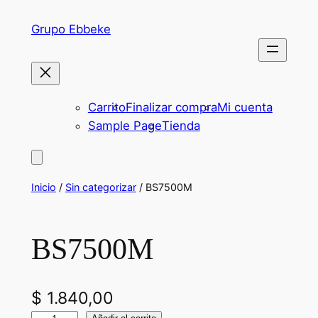
Saltar
Grupo Ebbeke
al
contenido
Carrito
Finalizar compra
Mi cuenta
Sample Page
Tienda
Inicio
/
Sin categorizar
/ BS7500M
BS7500M
$
1.840,00