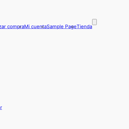
izar compra
Mi cuenta
Sample Page
Tienda
r