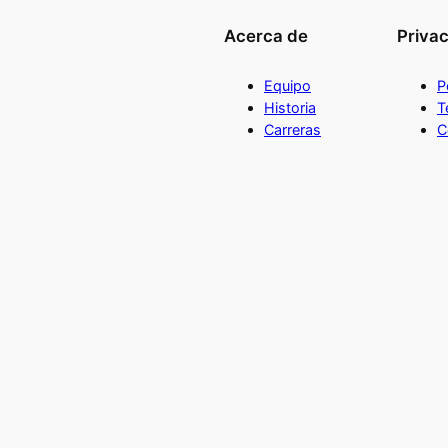
Acerca de
Priva
Equipo
P
Historia
T
Carreras
C