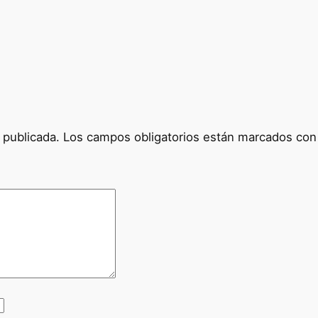
0
0
0
M
c
a
n
t
 publicada.
Los campos obligatorios están marcados co
i
d
a
d