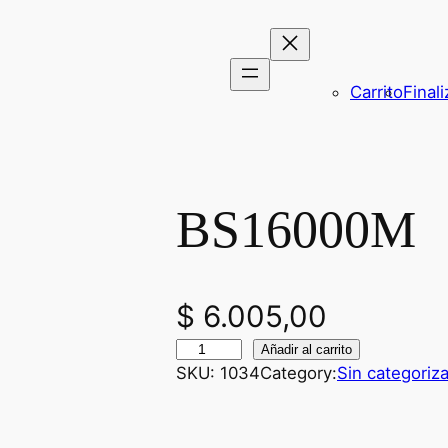
Carrito
Final
BS16000M
$
6.005,00
B
Añadir al carrito
SKU:
1034
Category:
Sin categoriza
S
1
6