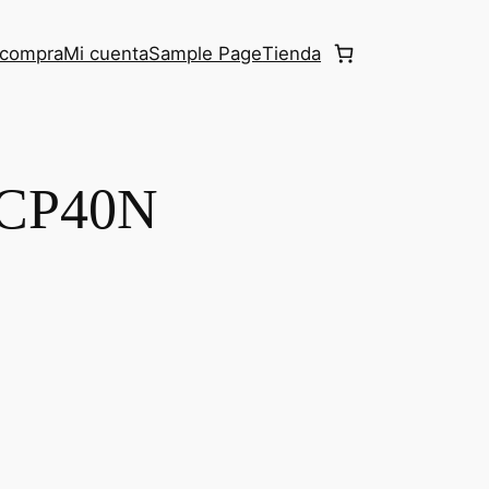
r compra
Mi cuenta
Sample Page
Tienda
2CP40N