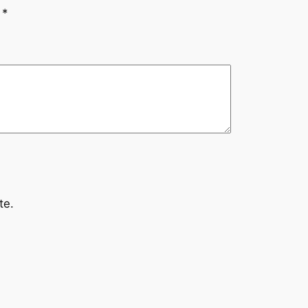
n
*
te.