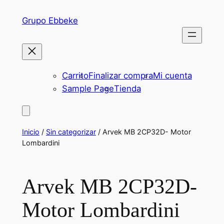
Saltar
Grupo Ebbeke
al
contenido
Carrito
Finalizar compra
Mi cuenta
Sample Page
Tienda
Inicio
/
Sin categorizar
/ Arvek MB 2CP32D- Motor
Lombardini
Arvek MB 2CP32D-
Motor Lombardini