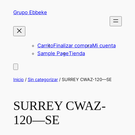
Saltar
Grupo Ebbeke
al
contenido
Carrito
Finalizar compra
Mi cuenta
Sample Page
Tienda
Inicio
/
Sin categorizar
/ SURREY CWAZ-120—SE
SURREY CWAZ-
120—SE