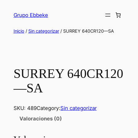
Saltar
al
Grupo Ebbeke
contenido
Inicio
/
Sin categorizar
/ SURREY 640CR120—SA
SURREY 640CR120
—SA
SKU:
489
Category:
Sin categorizar
Valoraciones (0)