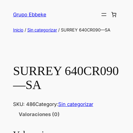
Saltar
al
Grupo Ebbeke
contenido
Inicio
/
Sin categorizar
/ SURREY 640CR090—SA
SURREY 640CR090
—SA
SKU:
486
Category:
Sin categorizar
Valoraciones (0)