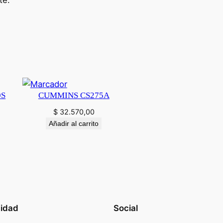
te.
0S
CUMMINS CS275A
$
32.570,00
Añadir al carrito
cidad
Social