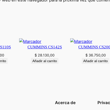
y web en este navegador para la próxima vez que comen
S110S
CUMMINS CS142S
CUMMINS CS20
,00
$
28.130,00
$
36.750,00
rrito
Añadir al carrito
Añadir al carrito
Acerca de
Priva