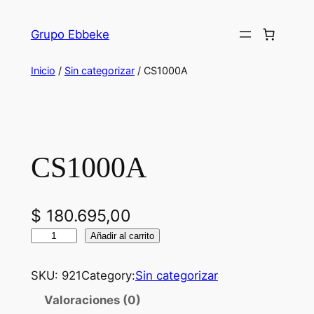
Saltar
al
Grupo Ebbeke
contenido
Inicio
/
Sin categorizar
/ CS1000A
CS1000A
$
180.695,00
C
Añadir al carrito
S
1
SKU:
921
Category:
Sin categorizar
0
Valoraciones (0)
0