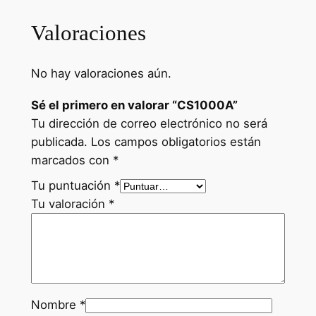
0
Valoraciones
A
c
a
No hay valoraciones aún.
n
Sé el primero en valorar “CS1000A”
t
Tu dirección de correo electrónico no será
i
publicada.
Los campos obligatorios están
d
marcados con
*
a
d
Tu puntuación
*
Tu valoración
*
Nombre
*